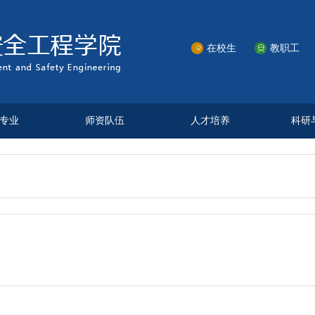
在校生
教职工


专业
师资队伍
人才培养
科研