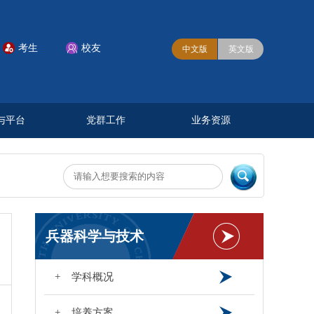
考生
校友


中文版
英文版
与平台
党群工作
业务资源
兵器科学与技术
+ 学科概况
+ 培养方案