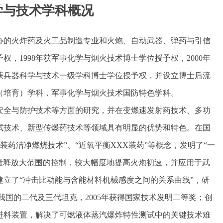
学与技术学科概况
建办的火炸药及火工品制造专业和火炮、自动武器、弹药与引信
权，1998年获军事化学与烟火技术博士学位授予权，2000年
年获兵器科学与技术一级学科博士学位授予权，并设立博士后流
（培育）学科，军事化学与烟火技术国防特色学科。
安全与防护技术等方面的研究，并在变燃速发射药技术、多功
试技术、新型传爆药技术等领域具有明显的优势和特色。在国
X装药洁净燃烧技术”、“近氧平衡XXX装药”等概念，发明了“一
能量释放大范围的控制，较大幅度地提高火炮初速，并应用于武
次建立了“冲击比动能与含能材料机械感度之间的关系曲线”，研
我国的二代及三代坦克，2005年获得国家技术发明二等奖；创
进料装置，解决了可燃液体蒸汽爆炸特性测试中的关键技术难