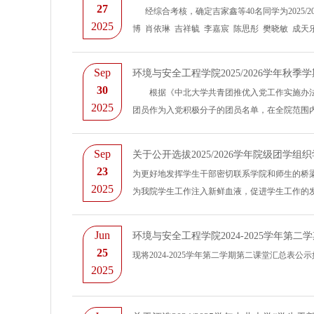
27
经综合考核，确定吉家鑫等40名同学为2025/2
2025
博 肖依琳 吉祥毓 李嘉宸 陈思彤 樊晓敏 成天乐
Sep
环境与安全工程学院2025/2026学年秋季
30
根据《中北大学共青团推优入党工作实施办法》(党发
2025
团员作为入党积极分子的团员名单，在全院范围内进行
Sep
关于公开选拔2025/2026学年院级团学
23
为更好地发挥学生干部密切联系学院和师生的桥
2025
为我院学生工作注入新鲜血液，促进学生工作的发展，
Jun
环境与安全工程学院2024-2025学年第
25
​现将2024-2025学年第二学期第二课堂汇总表公
2025