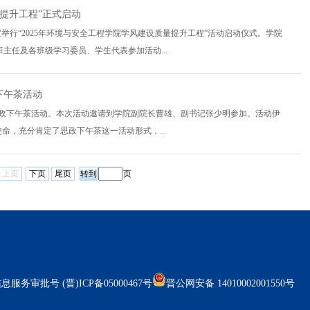
量提升工程”正式启动
议室举行“2025年环境与安全工程学院学风建设质量提升工程”活动启动仪式。学院
主任及各班级学习委员、学生代表参加活动...
下午茶活动
”思政下午茶活动。本次活动邀请到学院副院长曹雄、副书记张少明参加。活动伊
命，充分肯定了思政下午茶这一活动形式，...
上页
下页
尾页
页
信息服务审批号 (晋)ICP备05000467号
晋公网安备 14010002001550号