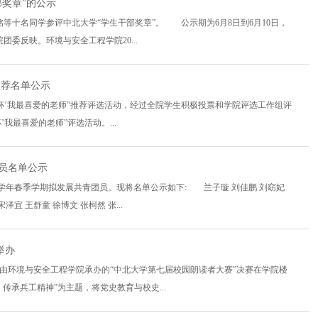
干部奖章”的公示
等十名同学参评中北大学“学生干部奖章”。 公示期为6月8日到6月10日，
委反映。环境与安全工程学院20...
推荐名单公示
‘知行杯’我最喜爱的老师”推荐评选活动，经过全院学生积极投票和学院评选工作组评
我最喜爱的老师”评选活动。...
团员名单公示
025学年春季学期拟发展共青团员。现将名单公示如下: 兰子璇 刘佳鹏 刘窈妃
宜 王舒童 徐博文 张柯然 张...
举办
，由环境与安全工程学院承办的“中北大学第七届校园朗读者大赛”决赛在学院楼
传承兵工精神”为主题，将党史教育与校史...