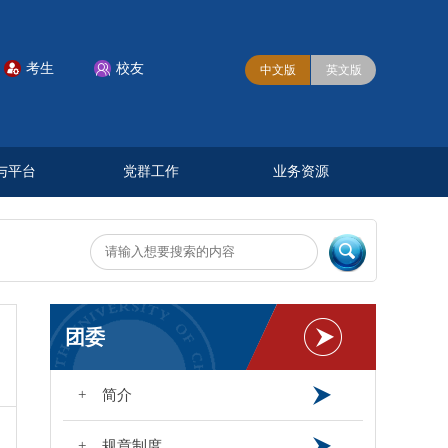
考生
校友


中文版
英文版
与平台
党群工作
业务资源
团委
+ 简介
+ 规章制度