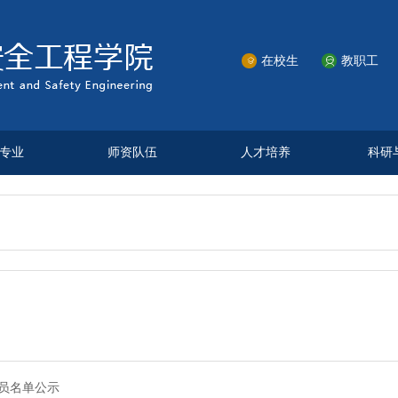
在校生
教职工


专业
师资队伍
人才培养
科研
团员名单公示