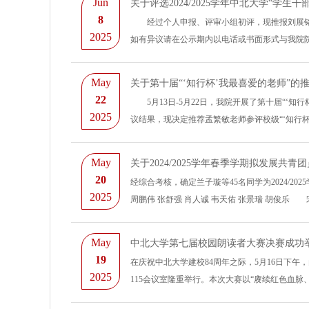
Jun
关于评选2024/2025学年中北大学“学生
8
​ 经过个人申报、评审小组初评，现推报刘展铭
2025
如有异议请在公示期内以电话或书面形式与我院院团
May
关于第十届“‘知行杯’我最喜爱的老师”的
22
​ 5月13日-5月22日，我院开展了第十届“
2025
议结果，现决定推荐孟繁敏老师参评校级“‘知行杯’
May
关于2024/2025学年春季学期拟发展共青
20
经综合考核，确定兰子璇等45名同学为2024/2
2025
周鹏伟 张舒强 肖人诚 韦天佑 张景瑞 胡俊乐 宋泽
May
中北大学第七届校园朗读者大赛决赛成功
19
在庆祝中北大学建校84周年之际，5月16日下午
2025
115会议室隆重举行。本次大赛以“赓续红色血脉、