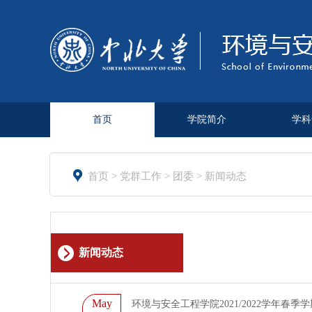
首页
学院简介
学科

首页
>
党群工作
>
团委
>
新闻动态
新闻动态
May
环境与安全工程学院2021/2022学年春季