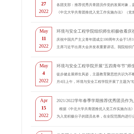
27
各团支部：推荐优秀共青团员作党的发展对象，
2022
《中北大学共青团推优入党工作实施办法》（党发【2
May
环境与安全工程学院组织师生积极收看庆祝
11
庆祝中国共产主义青年团成立100周年大会于5
2022
主席习近平出席大会并发表重要讲话。我院组织广大
May
环境与安全工程学院开展“五四青年节”师
4
​徒步健走展师生风姿，主题教育聚思想共识为不
2022
月4日上午，环境与安全工程学院开展了主题为“红
Apr
2021/2022学年春季学期推荐优秀团员
15
根据《中北大学共青团推优入党工作实施办法》(党发
2022
为入党积极分子的团员名单，在全院范围内进行公示。 公