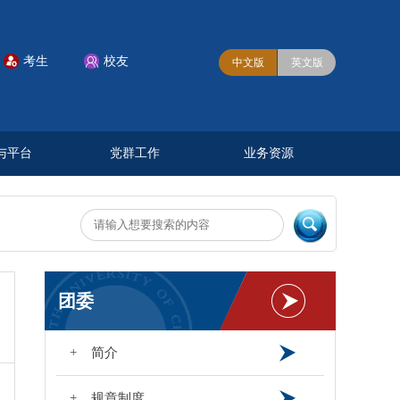
考生
校友


中文版
英文版
与平台
党群工作
业务资源
团委
+ 简介
+ 规章制度