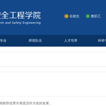
在校生
教职工


专业
师资队伍
人才培养
科研
学期推荐优秀共青团员作为党的发展...