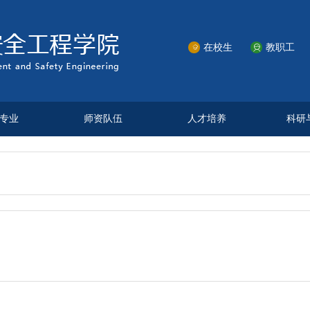
在校生
教职工


专业
师资队伍
人才培养
科研