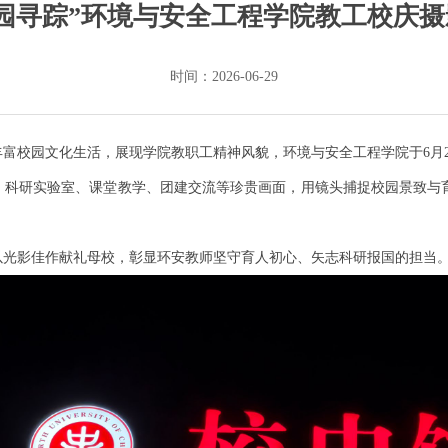
园寻踪”环境与安全工程学院教工校庆
时间：2026-06-29
丰富校园文化生活，
展现学院教职工精神风貌，
环境与安全工程学院
于6月
科研实验室、课堂教学、团建交流等珍贵画面，用镜头捕捉校园景致与
光影佳作献礼母校，彰显环安教师坚守育人初心、矢志科研报国的担当